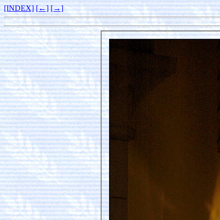
[INDEX]
[←]
[→]